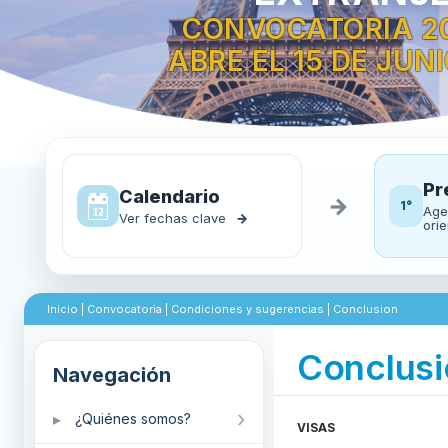
CONVOCATORIA 2
ABRE EL 15 DE JUN
Pr
Calendario
→
1°
Age
Ver fechas clave
→
ori
Inicio
|
Convocatoria |
Condiciones y sugerencias |
Conclusion
Conclusi
¿Quiénes somos?
VISAS