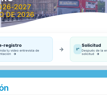
026-2027
IO DE 2026
e-registro
Solicitud
→
2°
nda tu video entrevista de
Después de la ent
entación
→
solicitud
→
ón