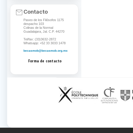
Contacto
Paseo de los Filósofos 1175
despacho 103
Colinas de la Normal
Guadalajara, Jal. C.P. 44270
Tel/fax: (33)3632-2872
Whatsapp: +52 33 3033 1478
becasmob@becasmob.org.mx
Forma de contacto