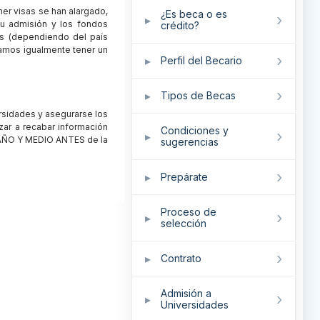
er visas se han alargado,
¿Es beca o es
su admisión y los fondos
crédito?
es (dependiendo del país
damos igualmente tener un
Perfil del Becario
Tipos de Becas
ersidades y asegurarse los
ar a recabar información
Condiciones y
 AÑO Y MEDIO ANTES de la
sugerencias
Prepárate
Proceso de
selección
Contrato
Admisión a
Universidades