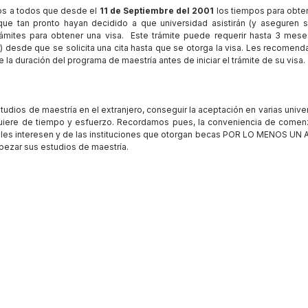
os a todos que desde el
11 de Septiembre del 2001
los tiempos para obten
que tan pronto hayan decidido a que universidad asistirán (y aseguren 
 trámites para obtener una visa. Este trámite puede requerir hasta 3 mes
) desde que se solicita una cita hasta que se otorga la visa. Les recomen
 la duración del programa de maestría antes de iniciar el trámite de su visa.
tudios de maestría en el extranjero, conseguir la aceptación en varias univ
uiere de tiempo y esfuerzo. Recordamos pues, la conveniencia de comenz
e les interesen y de las instituciones que otorgan becas POR LO MENOS UN
ezar sus estudios de maestría.