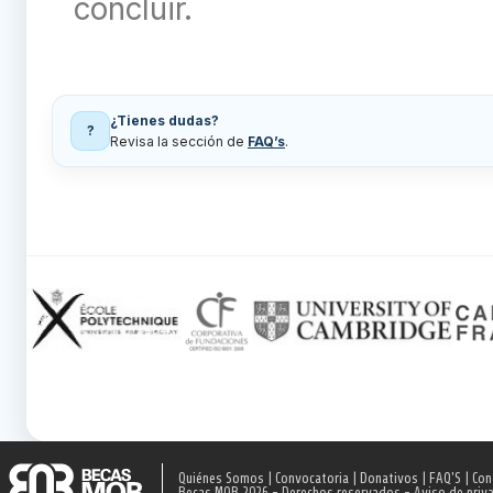
concluir.
¿Tienes dudas?
?
Revisa la sección de
FAQ’s
.
Quiénes Somos
|
Convocatoria
|
Donativos
|
FAQ'S
|
Con
Becas MOB 2026 - Derechos reservados -
Aviso de priv