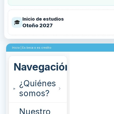
Inicio de estudios
🎓
Otoño 2027
Inicio
|
Es beca o es credito
¿Quiénes
somos?
Nuestro