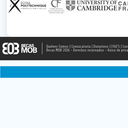
Quiénes Somos
|
Convocatoria
|
Donativos
|
FAQ'S
|
Con
Becas MOB 2026 - Derechos reservados -
Aviso de priv